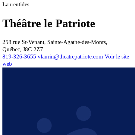
Laurentides
Théâtre le Patriote
258 rue St-Venant, Sainte-Agathe-des-Monts,
Québec, J8C 2Z7
819-326-3655
vlaurin@theatrepatriote.com
Voir le site
web