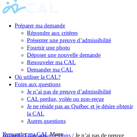
Préparer ma demande
Répondre aux critères
Présenter une preuve d’admissibilité
Fournir une photo
Déposer une nouvelle demande
Renouveler ma CAL
Demander ma CAL
Où utiliser la CAL?
Foire aux questions
Je n’ai pas de preuve d’admissibilité
CAL perdue, volée ou non-reçue
Je ne réside pas au Québec et je désire obtenir
la CAL
Autres questions
Demander ma CAL
Menu
Accueil
/
Foire aux questions
/
Je n’ai pas de preuve