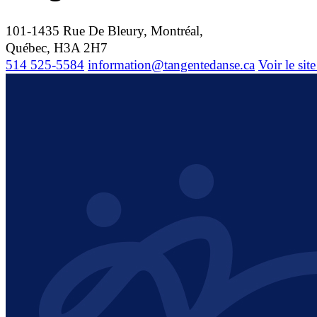
101-1435 Rue De Bleury, Montréal,
Québec, H3A 2H7
514 525-5584
information@tangentedanse.ca
Voir le sit