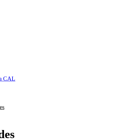
 la CAL
es
des