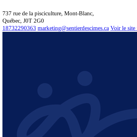
737 rue de la pisciculture, Mont-Blanc,
Québec, J0T 2G0
18732290363
marketing@sentierdescimes.ca
Voir le sit