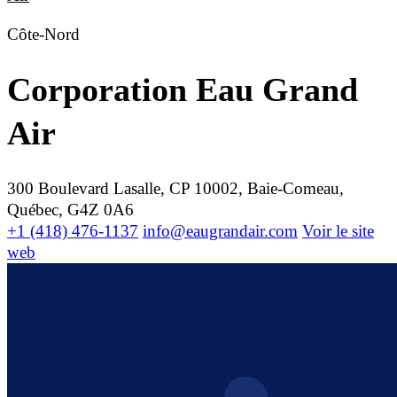
Côte-Nord
Corporation Eau Grand
Air
300 Boulevard Lasalle, CP 10002, Baie-Comeau,
Québec, G4Z 0A6
+1 (418) 476-1137
info@eaugrandair.com
Voir le site
web