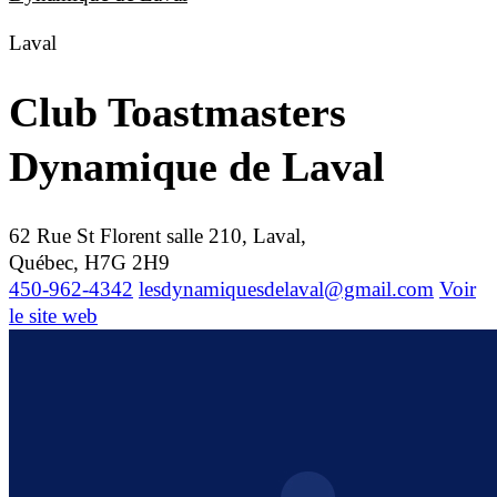
Laval
Club Toastmasters
Dynamique de Laval
62 Rue St Florent salle 210, Laval,
Québec, H7G 2H9
450-962-4342
lesdynamiquesdelaval@gmail.com
Voir
le site web