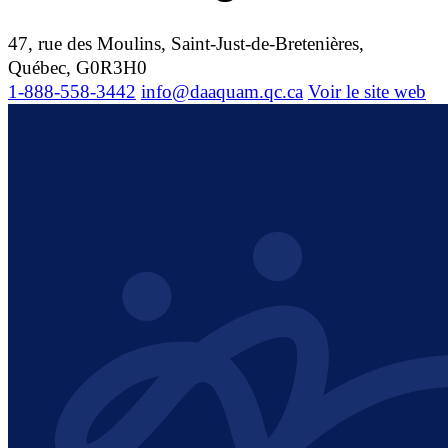
47, rue des Moulins, Saint-Just-de-Bretenières,
Québec, G0R3H0
1-888-558-3442
info@daaquam.qc.ca
Voir le site web