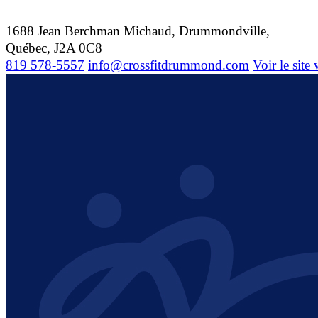
1688 Jean Berchman Michaud, Drummondville,
Québec, J2A 0C8
819 578-5557
info@crossfitdrummond.com
Voir le site